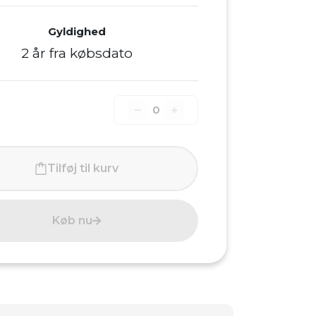
Gyldighed
2 år fra købsdato
0
Tilføj til kurv
Køb nu